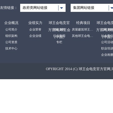
友情链接：
政府类网站链接
集团网站链接
企业概况
业绩实力
球王会电竞官
经典项目
球王会电
公司简介
企业荣誉
裕达新闻
房屋建筑球王会电竞官方官网,球王会（中国） 项目
公司形
方官网,球王会
方官网,球
组织架构
企业业绩
行业新闻
其他球王会电竞官方官网,球王会（中国） 项目
社会责
（中国）
（中国
公司资质
专栏
公司活
技术中心
职业培
企业画
OPYRIGHT 2014 (C) 球王会电竞官方官网,