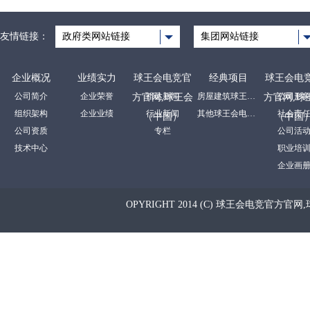
友情链接：
政府类网站链接
集团网站链接
企业概况
业绩实力
球王会电竞官
经典项目
球王会电
公司简介
企业荣誉
裕达新闻
房屋建筑球王会电竞官方官网,球王会（中国） 项目
公司形
方官网,球王会
方官网,球
组织架构
企业业绩
行业新闻
其他球王会电竞官方官网,球王会（中国） 项目
社会责
（中国）
（中国
公司资质
专栏
公司活
技术中心
职业培
企业画
OPYRIGHT 2014 (C) 球王会电竞官方官网,