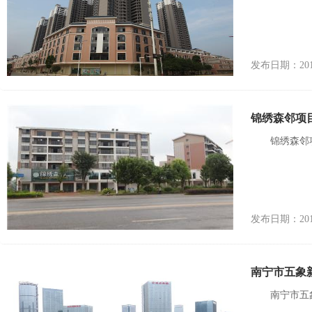
发布日期：
20
锦绣森邻项
锦绣森邻
发布日期：
20
南宁市五象
南宁市五