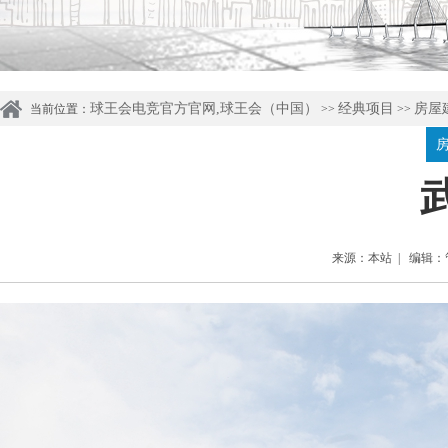
球王会电竞官方官网,球王会（中国）
经典项目
房屋建筑球王会电竞官方官网,球王会（中
当前位置：
>>
>>
来源：本站 | 编辑：管理