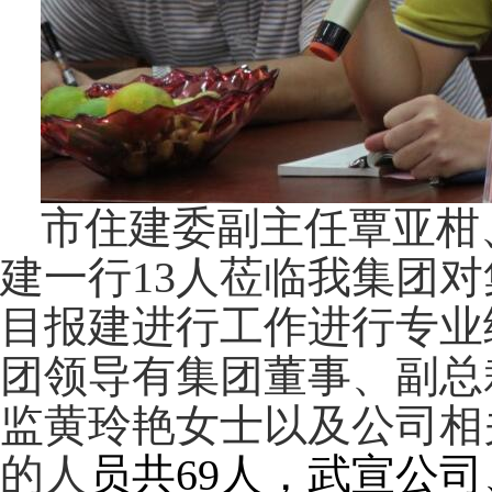
市住建委副主任覃亚柑
建一行
13
人莅临我集团对
目报建进行工作进行专业
团领导有集团董事、副总
监黄玲艳女士以及公司相
的人
员共
69
人，武宣公司