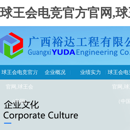
球王会电竞官方官网,
球王会电竞官方
企业概况
业绩实力
球王会电
官网,球王会
官网,
（中国）
（中