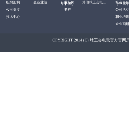
组织架构
企业业绩
行业新闻
其他球王会电竞官方官网,球王会（中国） 项目
社会责
（中国）
（中国
公司资质
专栏
公司活
技术中心
职业培
企业画
OPYRIGHT 2014 (C) 球王会电竞官方官网,