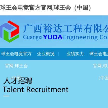
球王会电竞官方官网,球王会（中国）
球王会电竞官方
企业概况
业绩实力
球王会电
官网,球王会
官网,
（中国）
（中