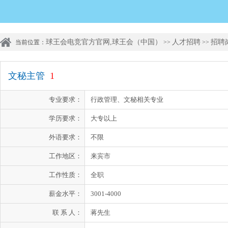
球王会电竞官方官网,球王会（中国）
人才招聘
招聘
当前位置：
>>
>>
文秘主管
1
专业要求：
行政管理、文秘相关专业
学历要求：
大专以上
外语要求：
不限
工作地区：
来宾市
工作性质：
全职
薪金水平：
3001-4000
联 系 人：
蒋先生