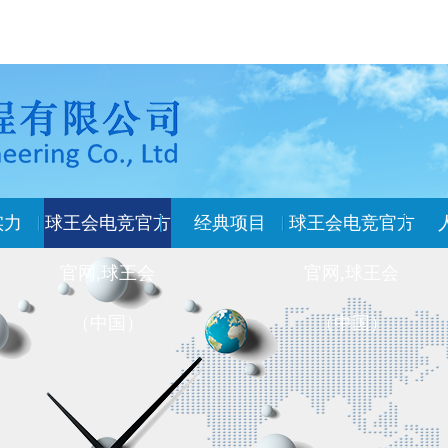
实力
球王会电竞官方
经典项目
球王会电竞官方
官网,球王会
官网,球王会
（中国）
（中国）