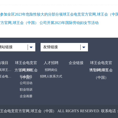
司参加全区2023年危险性较大的分部分项球王会电竞官方官网,球王会（中
官方官网,球王会（中国） 公司开展2023年国际劳动妇女节活动
网站链接
友情链接
典项目
球王会电竞官
人才招聘
企业链接
球王会电竞官
房屋建筑球王会电竞官方官网,球王会（中国） 项目
公司形象
招聘岗位
球王会电竞官方官网,球王会（中国）
方官网,球王会
方官网,球王会
其他球王会电竞官方官网,球王会（中国） 项目
社会责任
招聘人联系方式
（中国）
（中国）
公司活动
职业培训
企业画册
C) 球王会电竞官方官网,球王会（中国） ALL RIGHTS RESERVED. 联系电话：