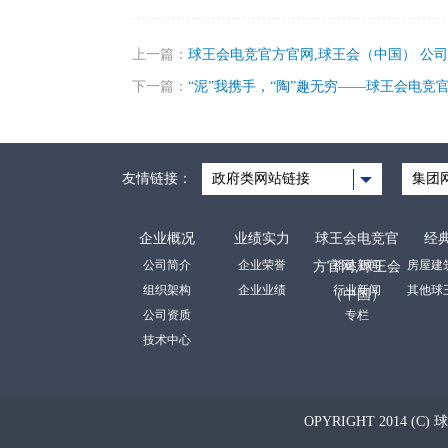
上一篇：
球王会电竞官方官网,球王会（中国） 公
下一篇：
“泥”我携手，“陶”趣无穷——球王会电竞
友情链接：
政府类网站链接
集团
企业概况
业绩实力
球王会电竞官
经
公司简介
企业荣誉
裕达新闻
方官网,球王会
组织架构
企业业绩
行业新闻
（中国）
公司资质
专栏
技术中心
OPYRIGHT 2014 (