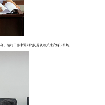
内容、编制工作中遇到的问题及相关建议解决措施。