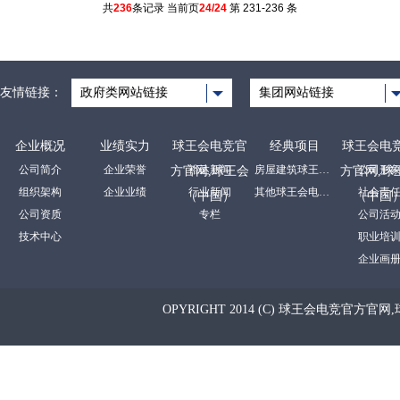
共
236
条记录 当前页
24/24
第 231-236 条
友情链接：
政府类网站链接
集团网站链接
企业概况
业绩实力
球王会电竞官
经典项目
球王会电
公司简介
企业荣誉
裕达新闻
房屋建筑球王会电竞官方官网,球王会（中国） 项目
公司形
方官网,球王会
方官网,球
组织架构
企业业绩
行业新闻
其他球王会电竞官方官网,球王会（中国） 项目
社会责
（中国）
（中国
公司资质
专栏
公司活
技术中心
职业培
企业画
OPYRIGHT 2014 (C) 球王会电竞官方官网,