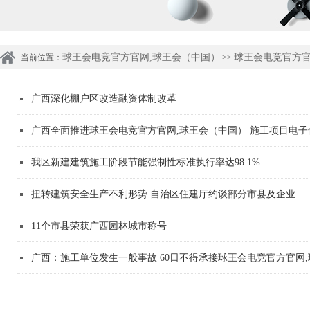
球王会电竞官方官网,球王会（中国）
球王会电竞官方官网,球王会（
当前位置：
>>
广西深化棚户区改造融资体制改革
广西全面推进球王会电竞官方官网,球王会（中国） 施工项目电子
我区新建建筑施工阶段节能强制性标准执行率达98.1%
扭转建筑安全生产不利形势 自治区住建厅约谈部分市县及企业
11个市县荣获广西园林城市称号
广西：施工单位发生一般事故 60日不得承接球王会电竞官方官网