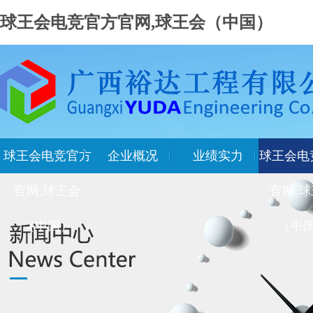
球王会电竞官方官网,球王会（中国）
球王会电竞官方
企业概况
业绩实力
球王会电
官网,球王会
官网,
（中国）
（中