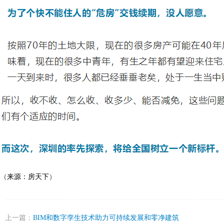
来源：房天下
（
）
上一篇：
BIM和数字孪生技术助力可持续发展和零净建筑