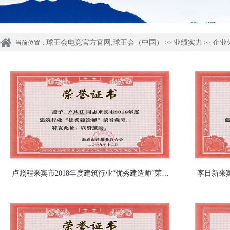
球王会电竞官方官网,球王会（中国）
业绩实力
企业
当前位置：
>>
>>
卢照程来宾市2018年度建筑行业“优秀建造师”荣誉称号