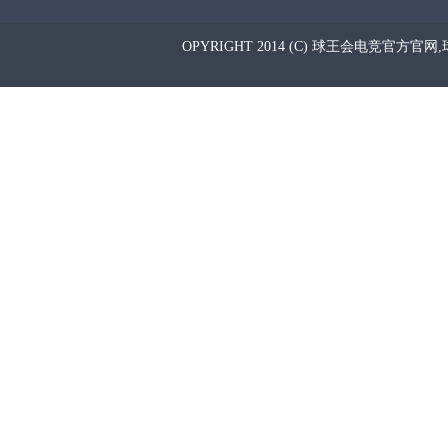
OPYRIGHT 2014 (C) 球王会电竞官方官网,