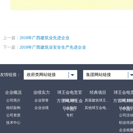
上一篇：
2018年广西建筑业先进企业
下一篇：
2018年广西建筑业安全生产先进企业
友情链接：
政府类网站链接
集团网站链接
企业概况
业绩实力
球王会电竞官
经典项目
球王会电
公司简介
企业荣誉
裕达新闻
房屋建筑球王会电竞官方官网,球王会（中国） 项目
公司形
方官网,球王会
方官网,球
组织架构
企业业绩
行业新闻
其他球王会电竞官方官网,球王会（中国） 项目
社会责
（中国）
（中国
公司资质
专栏
公司活
技术中心
职业培
企业画