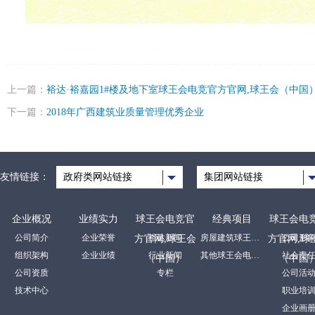
上一篇：
裕达·裕嘉园1#楼及地下室球王会电竞官方官网,球王会（中国）
下一篇：
2018年广西建筑业质量管理优秀企业
友情链接：
政府类网站链接
集团网站链接
企业概况
业绩实力
球王会电竞官
经典项目
球王会电
公司简介
企业荣誉
裕达新闻
房屋建筑球王会电竞官方官网,球王会（中国） 项目
公司形
方官网,球王会
方官网,球
组织架构
企业业绩
行业新闻
其他球王会电竞官方官网,球王会（中国） 项目
社会责
（中国）
（中国
公司资质
专栏
公司活
技术中心
职业培
企业画